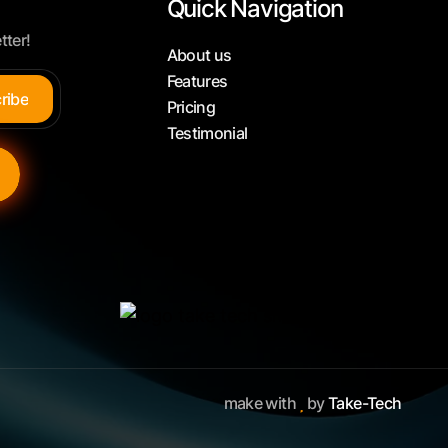
Quick Navigation
tter!
About us
Features
c
r
i
b
e
Pricing
Testimonial
make with
by
Take-Tech