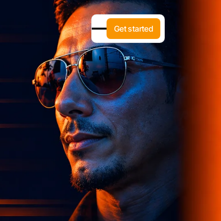
G
e
t
s
t
a
r
t
e
d