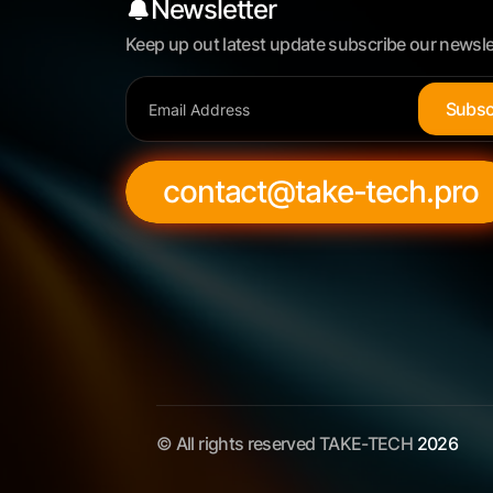
Newsletter
Keep up out latest update subscribe our newsle
S
u
b
s
contact@take-tech.pro
© All rights reserved TAKE-TECH
2026