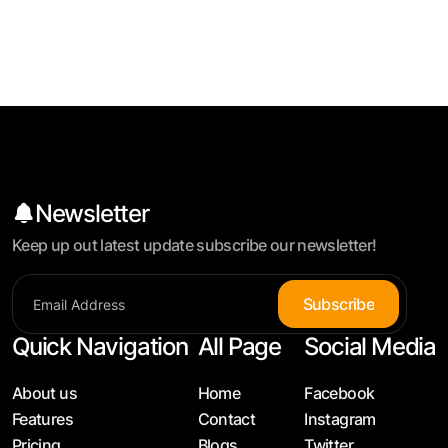
Newsletter
Keep up out latest update subscribe our newsletter!
S
u
b
s
c
r
i
b
e
Quick Navigation
All Page
Social Media
About us
Home
Facebook
Features
Contact
Instagram
Pricing
Blogs
Twitter