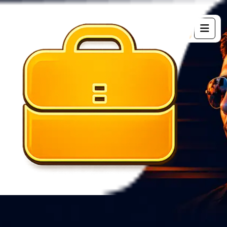
G
e
t
s
t
a
r
t
e
d
Catégorie :
Music
Home 02
Produits
Music